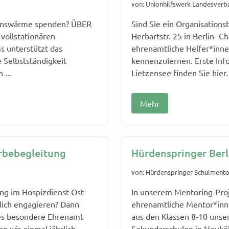
von: Unionhilfswerk Landesverba
zenswärme spenden? ÜBER
Sind Sie ein Organisations
ollstationären
Herbartstr. 25 in Berlin- C
unterstützt das
ehrenamtliche Helfer*inne
 Selbstständigkeit
kennenzulernen. Erste In
 ...
Lietzensee finden Sie hier. 
Mehr
rbebegleitung
Hürdenspringer Berl
von: Hürdenspringer Schulmento
ng im Hospizdienst-Ost
In unserem Mentoring-Proj
lich engagieren? Dann
ehrenamtliche Mentor*inne
ses besondere Ehrenamt
aus den Klassen 8-10 unse
n wir einmal jährlich
Sekundarschulen in Neuköl