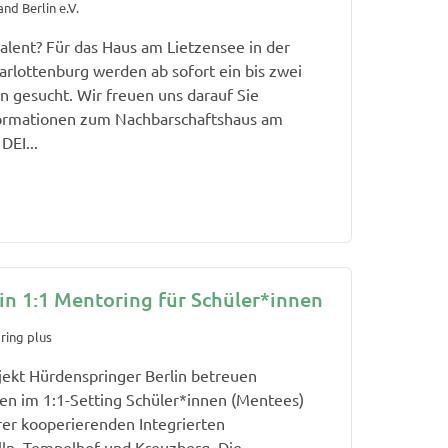
nd Berlin e.V.
talent? Für das Haus am Lietzensee in der
harlottenburg werden ab sofort ein bis zwei
n gesucht. Wir freuen uns darauf Sie
formationen zum Nachbarschaftshaus am
DEI...
in 1:1 Mentoring für Schüler*innen
ring plus
ekt Hürdenspringer Berlin betreuen
n im 1:1-Setting Schüler*innen (Mentees)
rer kooperierenden Integrierten
ln, Tempelhof und Kreuzberg. Die