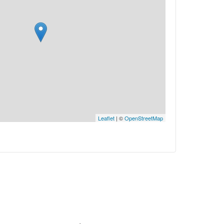
Leaflet
| ©
OpenStreetMap