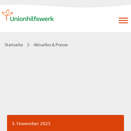
Skip
to
content
Startseite
Aktuelles & Presse
3. November 2025