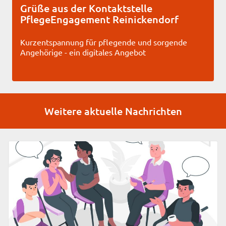
Grüße aus der Kontaktstelle
PflegeEngagement Reinickendorf
Kurzentspannung für pflegende und sorgende
Angehörige - ein digitales Angebot
Weitere aktuelle Nachrichten