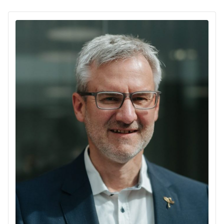
030 / 4 22 65-871
030 / 4 22 65-721
ute.dietrich@unionhilfswerk.de
Schwiebusser Straße 18
10965 Berlin