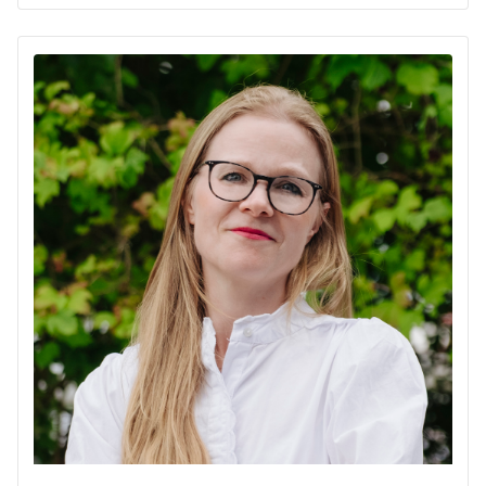
030 / 4 22 65-740
kathrin.weidemeier@unionhilfswerk.de
Schwiebusser Straße 18
10965 Berlin