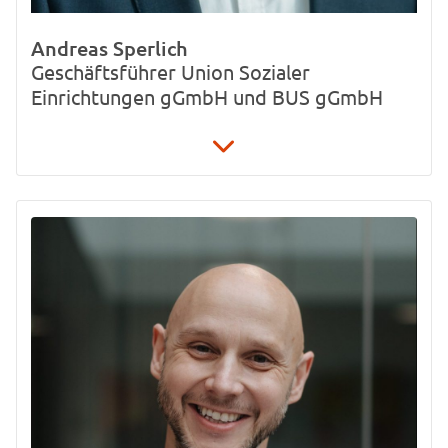
Andreas Sperlich
Geschäftsführer Union Sozialer
Einrichtungen gGmbH und BUS gGmbH
030 / 49 77 84-17
andreas.sperlich@u-s-e.org
Koloniestraße 136
13359 Berlin