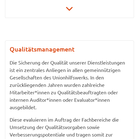
0151 / 19 19 53 98
maureen.engelhardt@service-inklusiv.org
Eichbuschallee 4 - 6
Qualitätsmanagement
12437 Berlin
Die Sicherung der Qualität unserer Dienstleistungen
ist ein zentrales Anliegen in allen gemeinnützigen
Gesellschaften des Unionhilfswerks. In den
zurückliegenden Jahren wurden zahlreiche
Mitarbeiter*innen zu Qualitätsbeauftragten oder
internen Auditor*innen oder Evaluator*innen
ausgebildet.
Diese evaluieren im Auftrag der Fachbereiche die
Umsetzung der Qualitätsvorgaben sowie
Verbesserungspotentiale und tragen somit zur