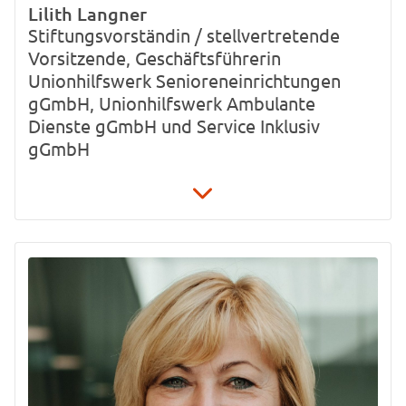
Lilith Langner
Stiftungsvorständin / stellvertretende
Vorsitzende, Geschäftsführerin
Unionhilfswerk Senioreneinrichtungen
gGmbH, Unionhilfswerk Ambulante
Dienste gGmbH und Service Inklusiv
gGmbH
030 / 4 22 65-870
030 / 4 22 65-721
lilith.langner@unionhilfswerk.de
Schwiebusser Straße 18
10965 Berlin