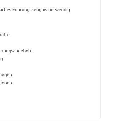
faches Führungszeugnis notwendig
räfte
zierungsangebote
ng
tungen
tionen