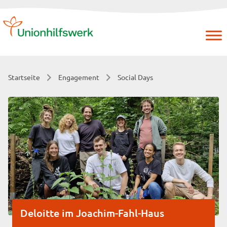
Skip
to
content
Startseite
Engagement
Social Days
Deloitte im Joachim-Fahl-Haus