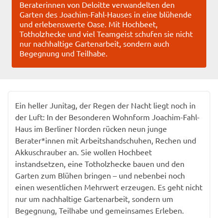
Beraterinnen von Deloitte verwandelten den
Garten des Joachim-Fahl-Hauses in eine blühende
und erlebenswerte Oase. Mit Hochbeet,
Totholzhecke und viel Teamgeist schufen sie nicht
nur nachhaltige Gartenarbeit, sondern auch
Begegnung und Teilhabe.
Ein heller Junitag, der Regen der Nacht liegt noch in
der Luft: In der Besonderen Wohnform Joachim-Fahl-
Haus im Berliner Norden rücken neun junge
Berater*innen mit Arbeits­handschuhen, Rechen und
Akkuschrauber an. Sie wollen Hochbeet
instandsetzen, eine Totholzhecke bauen und den
Garten zum Blühen bringen – und nebenbei noch
einen wesentlichen Mehrwert erzeugen. Es geht nicht
nur um nachhaltige Gartenarbeit, sondern um
Begegnung, Teilhabe und gemeinsames Erleben.