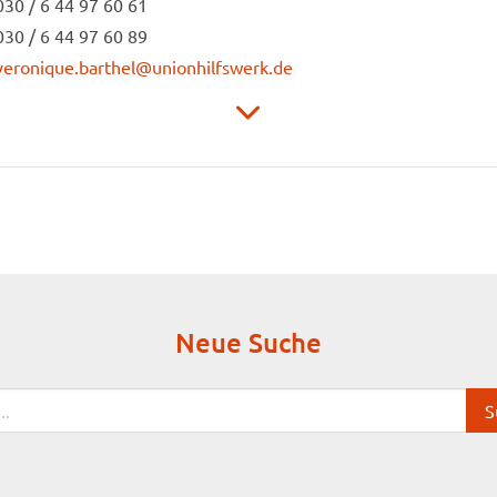
030 / 6 44 97 60 61
030 / 6 44 97 60 89
veronique.barthel@unionhilfswerk.de
Unionhilfswerk Ambulante Dienste gGmbH
Pflegedienst Berlin-Nord
Wilhelmsruher Damm 116
13439 Berlin
Neue Suche