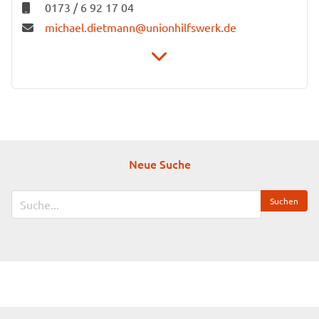
0173 / 6 92 17 04
michael.dietmann@unionhilfswerk.de
Stiftung Unionhilfswerk Berlin
Schwiebusser Straße 18
10965 Berlin
Neue Suche