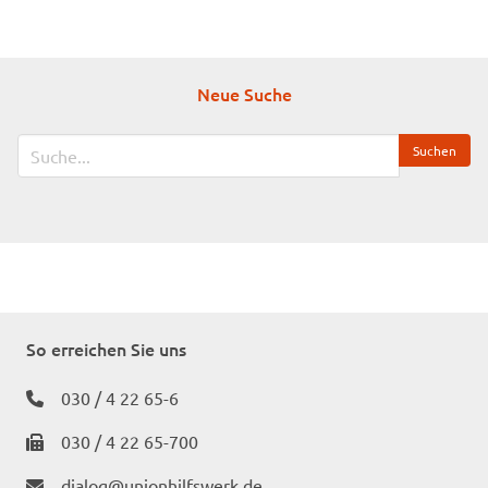
Pflegewohnheim Alt-Treptow
Martin-Hoffmann-Straße 10
12435 Berlin
Neue Suche
So erreichen Sie uns
030 / 4 22 65-6
030 / 4 22 65-700
dialog@unionhilfswerk.de