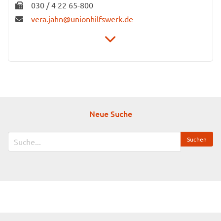
030 / 4 22 65-800
vera.jahn@unionhilfswerk.de
Stiftung Unionhilfswerk Berlin
Unternehmenskommunikation
Schwiebusser Straße 18
10965 Berlin
Neue Suche
Zuständig für: Veranstaltungen, Werbemittel