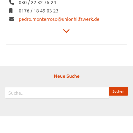
030 / 22 32 76-24
0176 / 18 49 03 23
pedro.monterroso@unionhilfswerk.de
Stiftung Unionhilfswerk Berlin
Mentoring-Projekte Hürdenspringer
Karl-Marx-Platz 20
12043 Berlin
Neue Suche