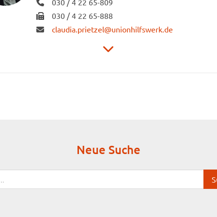
030 / 4 22 65-809
030 / 4 22 65-888
claudia.prietzel@unionhilfswerk.de
Unionhilfswerk Sozialeinrichtungen gGmbH
Schwiebusser Straße 18
10965 Berlin
Neue Suche