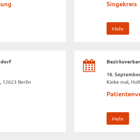
tung
Singekreis
Mehr
sdorf
Bezirksverba
16. September 
, 12623 Berlin
Kieke mal, Hul
Patientenv
Mehr