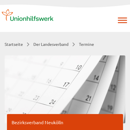
Skip
to
content
Startseite
Der Landesverband
Termine
Bezirksverband Neukölln