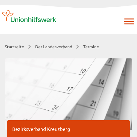
Skip
to
content
Startseite
Der Landesverband
Termine
Bezirksverband Kreuzberg