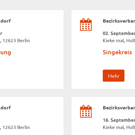
sdorf
Bezirksverba
r
02. September 
, 12623 Berlin
Kieke mal, Hul
tung
Singekreis
Mehr
sdorf
Bezirksverba
16. September 
, 12623 Berlin
Kieke mal, Hul