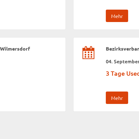
Mehr
-Wilmersdorf
Bezirksverba
04. September
3 Tage Us
Mehr