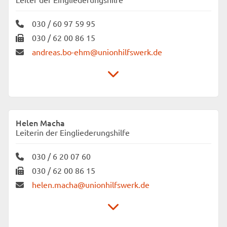
030 / 60 97 59 95
030 / 62 00 86 15
andreas.bo-ehm@unionhilfswerk.de
Unionhilfswerk Sozialeinrichtungen
gemeinnützige GmbH
Helen Macha
Verbund Betreutes Wohnen Neukölln
Leiterin der Eingliederungshilfe
Juliusstr. 41
12051 Berlin
030 / 6 20 07 60
030 / 62 00 86 15
helen.macha@unionhilfswerk.de