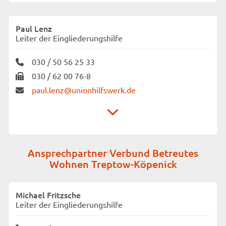
Unionhilfswerk Sozialeinrichtungen gGmbH
Verbund Betreutes Wohnen Neukölln
Paul Lenz
Karl-Marx-Straße 9
Leiter der Eingliederungshilfe
12043 Berlin
030 / 50 56 25 33
030 / 62 00 76-8
paul.lenz@unionhilfswerk.de
Unionhilfswerk Sozialeinrichtungen gGmbH
Ansprechpartner Verbund Betreutes
Verbund Betreutes Wohnen Neukölln
Wohnen Treptow-Köpenick
Friedrich-Kayßler-Weg 1
12353 Berlin
Michael Fritzsche
Leiter der Eingliederungshilfe