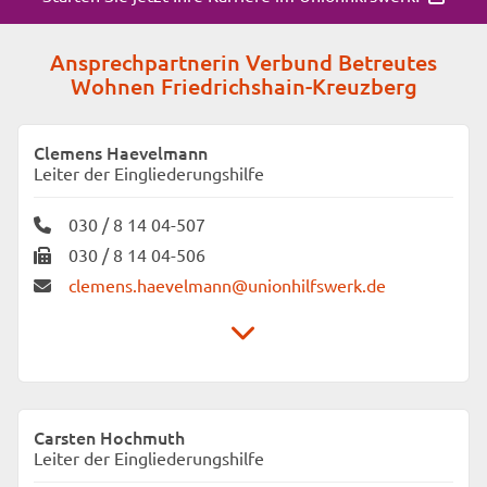
Ansprechpartnerin Verbund Betreutes
Wohnen Friedrichshain-Kreuzberg
Clemens Haevelmann
Leiter der Eingliederungshilfe
030 / 8 14 04-507
030 / 8 14 04-506
clemens.haevelmann@unionhilfswerk.de
Unionhilfswerk Sozialeinrichtungen gGmbH
Verbund Betreutes Wohnen Friedrichshain-
Carsten Hochmuth
Kreuzberg
Leiter der Eingliederungshilfe
Waldemarstraße 33 A