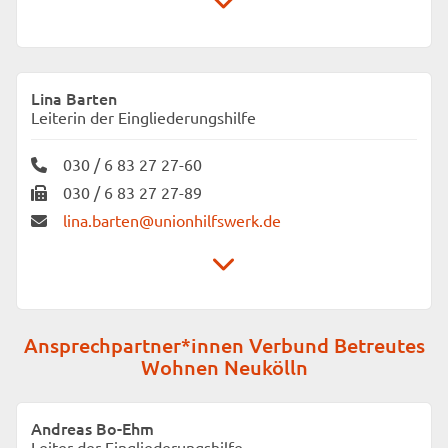
Unionhilfswerk Sozialeinrichtungen
gemeinnützige GmbH
Lina Barten
Agricolastraße 26
Leiterin der Eingliederungshilfe
10555 Berlin
030 / 6 83 27 27-60
030 / 6 83 27 27-89
lina.barten@unionhilfswerk.de
Unionhilfswerk Sozialeinrichtungen gGmbH
Ansprechpartner*innen Verbund Betreutes
Regionalbüro Mitte | Friedrichshain-Kreuzberg
Wohnen Neukölln
Agricolastraße 26
10555 Berlin
Andreas Bo-Ehm
Leiter der Eingliederungshilfe