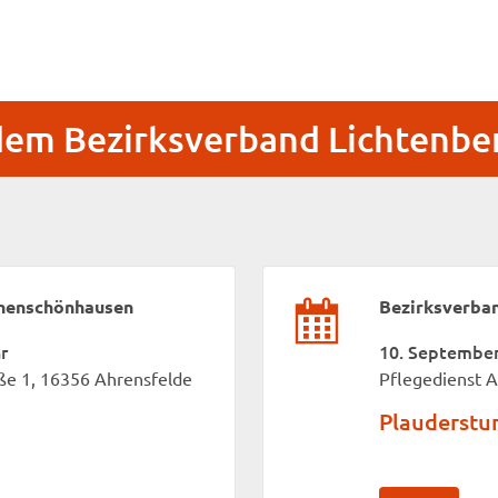
 dem Bezirksverband Lichtenb
ohenschönhausen
Bezirksverba
r
10. September 
ße 1, 16356 Ahrensfelde
Pflegedienst A
Plauderstu