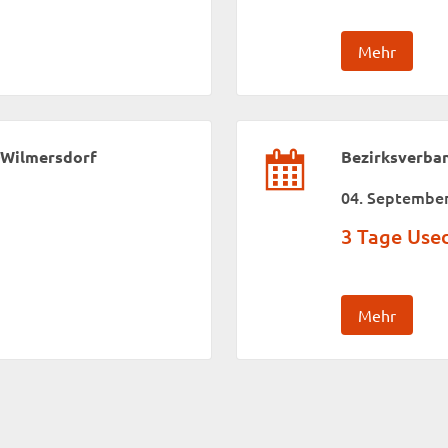
Mehr
-Wilmersdorf
Bezirksverba
04. September
3 Tage Us
Mehr