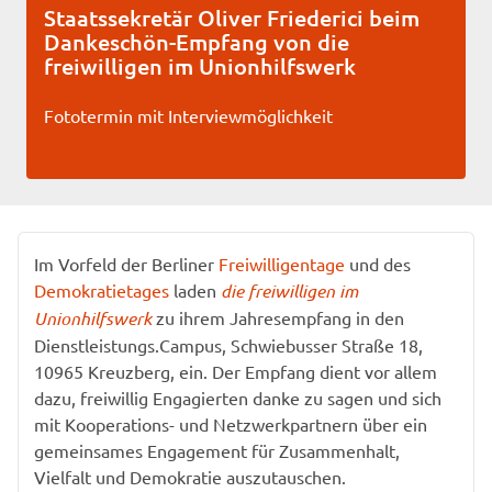
Staatssekretär Oliver Friederici beim
Dankeschön-Empfang von die
freiwilligen im Unionhilfswerk
Fototermin mit Interviewmöglichkeit
Im Vorfeld der Berliner
Freiwilligentage
und des
Demokratietages
laden
die freiwilligen im
Unionhilfswerk
zu ihrem Jahresempfang in den
Dienstleistungs.Campus, Schwiebusser Straße 18,
10965 Kreuzberg, ein. Der Empfang dient vor allem
dazu, freiwillig Engagierten danke zu sagen und sich
mit Kooperations- und Netzwerkpartnern über ein
gemeinsames Engagement für Zusammenhalt,
Vielfalt und Demokratie auszutauschen.