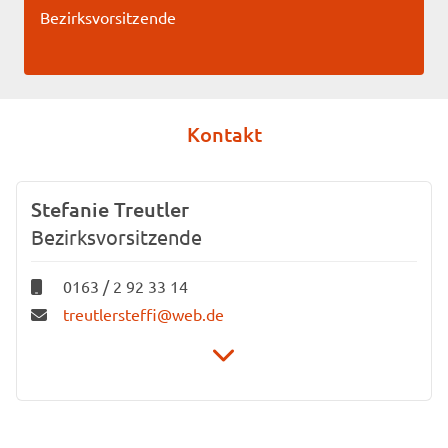
Bezirksvorsitzende
Kontakt
Stefanie Treutler
Bezirksvorsitzende
0163 / 2 92 33 14
treutlersteffi@web.de
Unionhilfswerk Landesverband Berlin e. V.
Bezirksverband Schöneberg