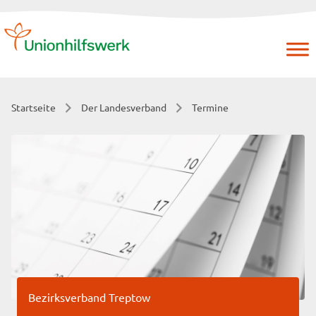
Skip
to
content
Startseite
Der Landesverband
Termine
Bezirksverband Treptow