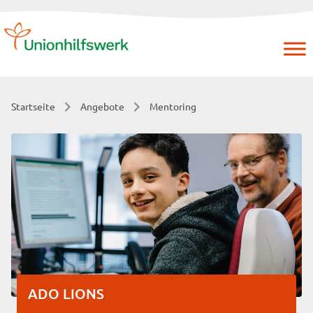
Skip
to
content
Startseite
Angebote
Mentoring
ADO LIONS