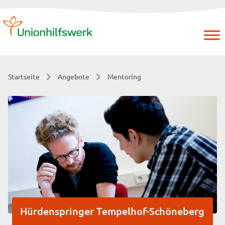
Skip
to
content
Startseite
Angebote
Mentoring
Hürdenspringer Tempelhof-Schöneberg