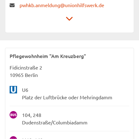
pwhkb.anmeldung@unionhilfswerk.de
Unionhilfswerk Senioreneinrichtungen gGmbH
Pflegewohnheim „Am Kreuzberg“
Fidicinstraße 2
Pflegewohnheim "Am Kreuzberg"
10965 Berlin
Fidicinstraße 2
10965 Berlin
U6
Platz der Luftbrücke oder Mehringdamm
104, 248
Dudenstraße/Columbiadamm