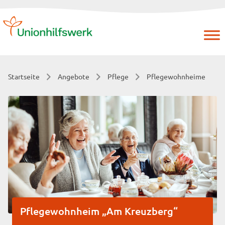
Skip
to
content
Startseite
Angebote
Pflege
Pflegewohnheime
Pflegewohnheim „Am Kreuzberg“