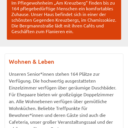
Im Pflegewohnheim „Am Kreuzberg“ finden bis zu
164 pflegebedürftige Menschen ein komfortables
Zuhause. Unser Haus befindet sich in einer der
schönsten Gegenden Kreuzbergs, im Chamissokiez.
Die Bergmannstraße lädt mit ihren Cafés und
Geschäften zum Flanieren ein.
Wohnen & Leben
Unseren Senior*innen stehen 164 Plätze zur
Verfügung. Die hochwertig ausgestatteten
Einzelzimmer verfügen über geräumige Duschbäder.
Für Ehepaare bieten wir großzügige Doppelzimmer
an. Alle Wohnebenen verfügen über gemütliche
Wohnküchen. Beliebte Treffpunkte für
Bewohner*innen und deren Gäste sind auch die
Cafeteria, unser großer Veranstaltungssaal und der